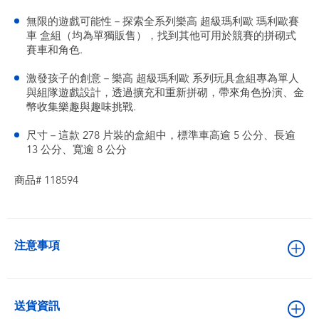
無限的遊戲可能性－探索全系列樂高 超級瑪利歐 瑪利歐賽
車 盒組（均為單獨販售），找到其他可用於競賽的拼砌式
賽車和角色.
激發孩子的創意－樂高 超級瑪利歐 系列玩具盒組專為單人
與組隊遊戲設計，透過擴充和重新拼砌，帶來角色扮演、金
幣收集樂趣與趣味挑戰.
尺寸－這款 278 片裝的盒組中，標準車高逾 5 公分、長逾
13 公分、寬逾 8 公分
商品# 118594
注意事項
送貨資訊