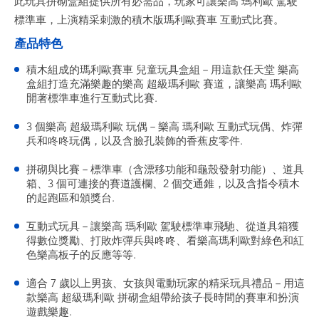
此玩具拼砌盒組提供所有必需品，玩家可讓樂高 瑪利歐 駕駛
標準車，上演精采刺激的積木版瑪利歐賽車 互動式比賽。
產品特色
積木組成的瑪利歐賽車 兒童玩具盒組－用這款任天堂 樂高
盒組打造充滿樂趣的樂高 超級瑪利歐 賽道，讓樂高 瑪利歐
開著標準車進行互動式比賽.
3 個樂高 超級瑪利歐 玩偶－樂高 瑪利歐 互動式玩偶、炸彈
兵和咚咚玩偶，以及含臉孔裝飾的香蕉皮零件.
拼砌與比賽－標準車（含漂移功能和龜殼發射功能）、道具
箱、3 個可連接的賽道護欄、2 個交通錐，以及含指令積木
的起跑區和頒獎台.
互動式玩具－讓樂高 瑪利歐 駕駛標準車飛馳、從道具箱獲
得數位獎勵、打敗炸彈兵與咚咚、看樂高瑪利歐對綠色和紅
色樂高板子的反應等等.
適合 7 歲以上男孩、女孩與電動玩家的精采玩具禮品－用這
款樂高 超級瑪利歐 拼砌盒組帶給孩子長時間的賽車和扮演
遊戲樂趣.