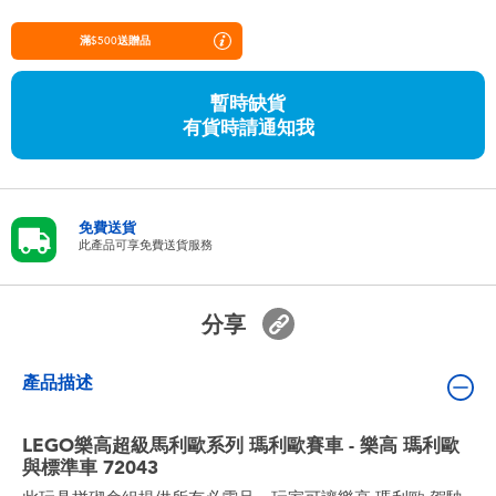
嬰兒及學前玩具
滿$500送贈品
任天堂 Switch
暫時缺貨
有貨時請通知我
電池
盲盒
免費送貨
此產品可享免費送貨服務
人氣角色
分享
生活精品
產品描述
LEGO樂高超級馬利歐系列 瑪利歐賽車 - 樂高 瑪利歐
與標準車 72043