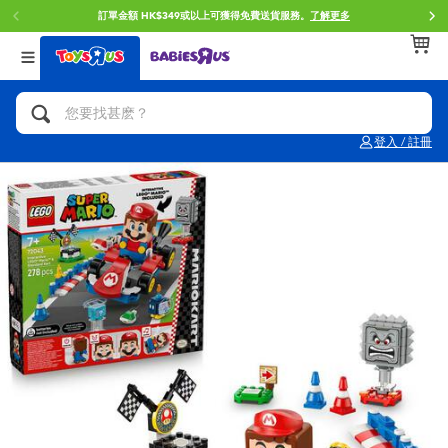
訂單金額 HK$349或以上可獲得免費送貨服務。
了解更多
返回
返回
返回
分類目錄
品牌
年齢
查看所有
人氣英雄,角色扮演,射擊玩具
Brunch Brother 早午餐兄弟
0~2歳
登入 / 註冊
單車,滑板車,騎乘車
Toy Story反斗奇兵
3~4歳
拼砌組合及樂高LEGO
Spider-Man蜘蛛俠
5~7歳
玩具車,貨車,火車及遙控系列
Mini Brands
8~11歳
手工藝,文具,蠟筆,泥膠,畫板
Play-Doh培樂多
12~14歳
娃娃, 芭比,收藏公仔
Pokemon寶可夢
14歳以上