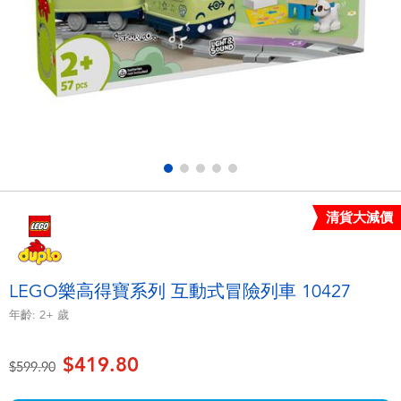
電子玩具
playpop
遊戲及拼圖系列
LEGO樂高
益智學習玩具
LeapFrog跳跳蛙
戶外及運動用品
Fuggler
派對用品
Tomica多美
清貨大減價
角色扮演及造型系列
Globber高樂寶
LEGO樂高得寶系列 互動式冒險列車 10427
毛毛公仔玩具
年齡:
2+
歲
$419.80
夏日用品
價格從
至
$599.90