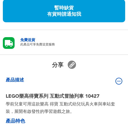
嬰兒及學前玩具
暫時缺貨
有貨時請通知我
任天堂 Switch
電池
免費送貨
此產品可享免費送貨服務
盲盒
分享
人氣角色
產品描述
生活精品
LEGO樂高得寶系列 互動式冒險列車 10427
學前兒童可用這款樂高 得寶 互動式幼兒玩具火車與車站套
裝，展開有啟發性的學習遊戲之旅。
產品特色