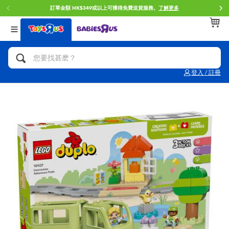
訂單金額 HK$349或以上可獲得免費送貨服務。
了解更多
返回
返回
返回
分類目錄
品牌
年齢
查看所有
人氣英雄,角色扮演,射擊玩具
Brunch Brother 早午餐兄弟
0~2歳
登入 / 註冊
單車,滑板車,騎乘車
Toy Story反斗奇兵
3~4歳
拼砌組合及樂高LEGO
Spider-Man蜘蛛俠
5~7歳
玩具車,貨車,火車及遙控系列
Mini Brands
8~11歳
手工藝,文具,蠟筆,泥膠,畫板
Play-Doh培樂多
12~14歳
娃娃, 芭比,收藏公仔
Pokemon寶可夢
14歳以上