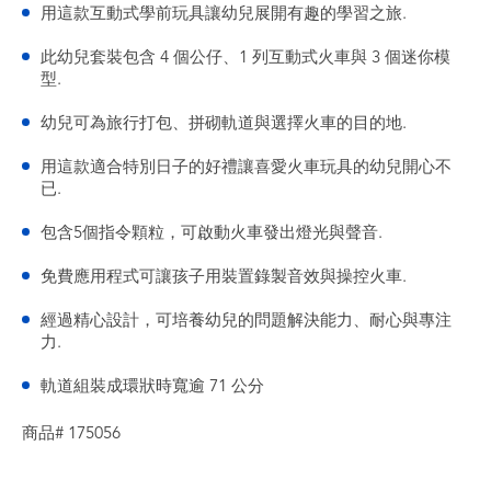
用這款互動式學前玩具讓幼兒展開有趣的學習之旅.
此幼兒套裝包含 4 個公仔、1 列互動式火車與 3 個迷你模
型.
幼兒可為旅行打包、拼砌軌道與選擇火車的目的地.
用這款適合特別日子的好禮讓喜愛火車玩具的幼兒開心不
已.
包含5個指令顆粒，可啟動火車發出燈光與聲音.
免費應用程式可讓孩子用裝置錄製音效與操控火車.
經過精心設計，可培養幼兒的問題解決能力、耐心與專注
力.
軌道組裝成環狀時寬逾 71 公分
商品# 175056