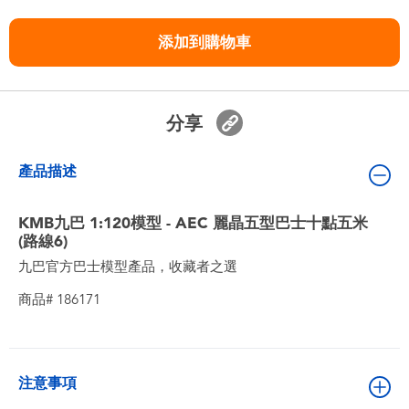
嬰兒及學前玩具
添加到購物車
任天堂 Switch
電池
分享
盲盒
產品描述
人氣角色
KMB九巴 1:120模型 - AEC 麗晶五型巴士十點五米
(路線6)
九巴官方巴士模型產品，收藏者之選
生活精品
商品# 186171
注意事項