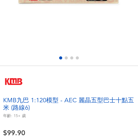
電子玩具
playpop
遊戲及拼圖系列
LEGO樂高
益智學習玩具
LeapFrog跳跳蛙
戶外及運動用品
Fuggler
派對用品
Tomica多美
角色扮演及造型系列
Globber高樂寶
KMB九巴 1:120模型 - AEC 麗晶五型巴士十點五
米 (路線6)
毛毛公仔玩具
年齡:
15+
歲
夏日用品
$99.90