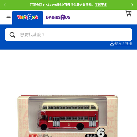
訂單金額 HK$349或以上可獲得免費送貨服務。
了解更多
返回
返回
返回
分類目錄
品牌
年齢
查看所有
人氣英雄,角色扮演,射擊玩具
Brunch Brother 早午餐兄弟
0~2歳
登入 / 註冊
單車,滑板車,騎乘車
Toy Story反斗奇兵
3~4歳
拼砌組合及樂高LEGO
Spider-Man蜘蛛俠
5~7歳
玩具車,貨車,火車及遙控系列
Mini Brands
8~11歳
手工藝,文具,蠟筆,泥膠,畫板
Play-Doh培樂多
12~14歳
娃娃, 芭比,收藏公仔
Pokemon寶可夢
14歳以上