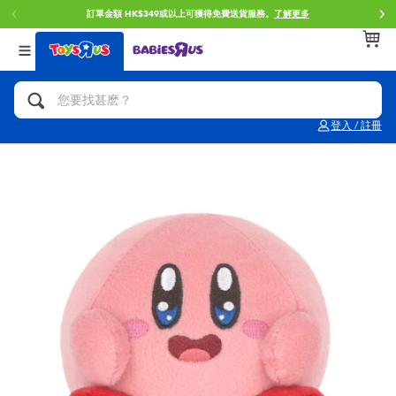
訂單金額 HK$349或以上可獲得免費送貨服務。
了解更多
返回
返回
返回
分類目錄
品牌
年齢
查看所有
人氣英雄,角色扮演,射擊玩具
Brunch Brother 早午餐兄弟
0~2歳
登入 / 註冊
單車,滑板車,騎乘車
Toy Story反斗奇兵
3~4歳
拼砌組合及樂高LEGO
Spider-Man蜘蛛俠
5~7歳
玩具車,貨車,火車及遙控系列
Mini Brands
8~11歳
手工藝,文具,蠟筆,泥膠,畫板
Play-Doh培樂多
12~14歳
娃娃, 芭比,收藏公仔
Pokemon寶可夢
14歳以上