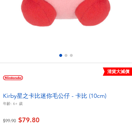
電子玩具
playpop
遊戲及拼圖系列
LEGO樂高
益智學習玩具
LeapFrog跳跳蛙
戶外及運動用品
Fuggler
派對用品
Tomica多美
清貨大減價
角色扮演及造型系列
Globber高樂寶
Kirby星之卡比迷你毛公仔 - 卡比 (10cm)
毛毛公仔玩具
年齡:
6+
歲
$79.80
夏日用品
價格從
至
$99.90