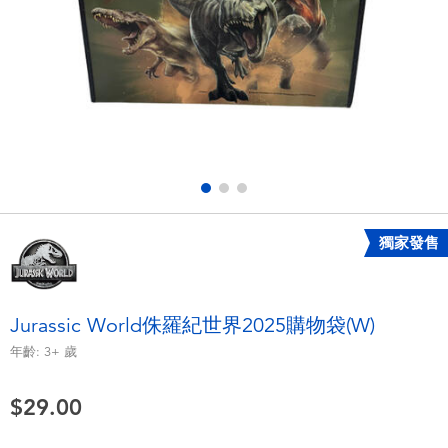
電子玩具
playpop
遊戲及拼圖系列
LEGO樂高
益智學習玩具
LeapFrog跳跳蛙
戶外及運動用品
Fuggler
派對用品
Tomica多美
獨家發售
角色扮演及造型系列
Globber高樂寶
Jurassic World侏羅紀世界2025購物袋(W)
毛毛公仔玩具
年齡:
3+
歲
$29.00
夏日用品