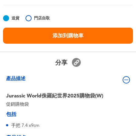
嬰兒及學前玩具
送貨
門店自取
任天堂 Switch
添加到購物車
電池
盲盒
分享
人氣角色
產品描述
生活精品
Jurassic World侏羅紀世界2025購物袋(W)
促銷購物袋
包括
手把 7.4 x9cm