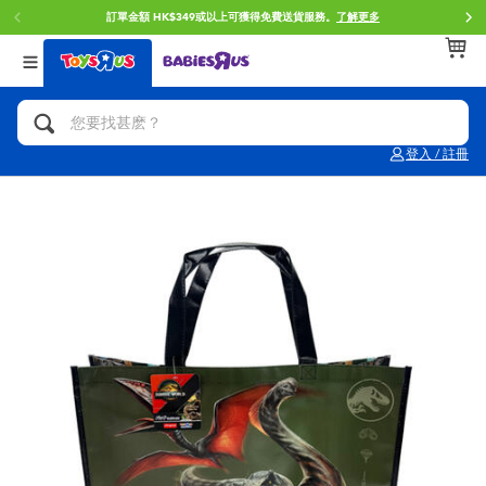
訂單金額 HK$349或以上可獲得免費送貨服務。
了解更多
返回
返回
返回
分類目錄
品牌
年齢
查看所有
人氣英雄,角色扮演,射擊玩具
Brunch Brother 早午餐兄弟
0~2歳
登入 / 註冊
單車,滑板車,騎乘車
Toy Story反斗奇兵
3~4歳
拼砌組合及樂高LEGO
Spider-Man蜘蛛俠
5~7歳
玩具車,貨車,火車及遙控系列
Mini Brands
8~11歳
手工藝,文具,蠟筆,泥膠,畫板
Play-Doh培樂多
12~14歳
娃娃, 芭比,收藏公仔
Pokemon寶可夢
14歳以上