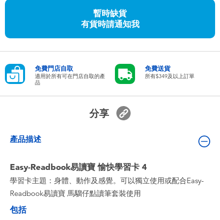
嬰兒及學前玩具
暫時缺貨
有貨時請通知我
任天堂 Switch
電池
免費門店自取
免費送貨
適用於所有可在門店自取的產
所有$349及以上訂單
品
盲盒
分享
人氣角色
產品描述
生活精品
Easy-Readbook易讀寶 愉快學習卡 4
學習卡主題：身體、動作及感覺。可以獨立使用或配合Easy-
Readbook易讀寶 馬騮仔點讀筆套裝使用
包括