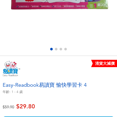
電子玩具
playpop
遊戲及拼圖系列
LEGO樂高
益智學習玩具
LeapFrog跳跳蛙
戶外及運動用品
Fuggler
派對用品
Tomica多美
清貨大減價
角色扮演及造型系列
Globber高樂寶
Easy-Readbook易讀寶 愉快學習卡 4
毛毛公仔玩具
年齡:
1 - 4
歲
$29.80
夏日用品
價格從
至
$59.90