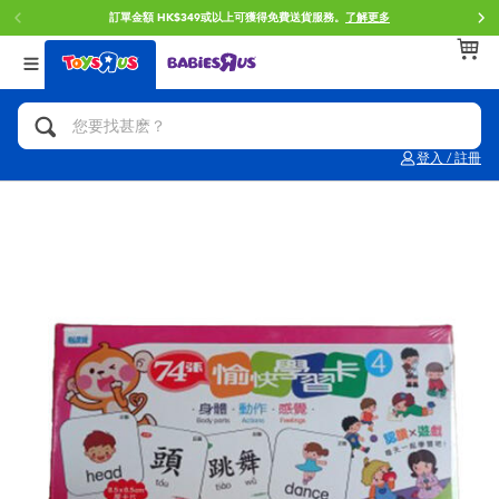
訂單金額 HK$349或以上可獲得免費送貨服務。
了解更多
返回
返回
返回
分類目錄
品牌
年齢
查看所有
人氣英雄,角色扮演,射擊玩具
Brunch Brother 早午餐兄弟
0~2歳
登入 / 註冊
單車,滑板車,騎乘車
Toy Story反斗奇兵
3~4歳
拼砌組合及樂高LEGO
Spider-Man蜘蛛俠
5~7歳
玩具車,貨車,火車及遙控系列
Mini Brands
8~11歳
手工藝,文具,蠟筆,泥膠,畫板
Play-Doh培樂多
12~14歳
娃娃, 芭比,收藏公仔
Pokemon寶可夢
14歳以上