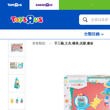
HK$349或以上可獲得免費送貨服務。
了解更多
分類目錄
所有類別
手工藝,文具,蠟筆,泥膠,畫板