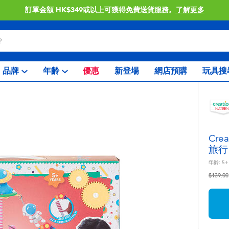
門店自取服務 網上購買並在店內取貨。
了解更多
品牌
年齡
優惠
新登場
網店預購
玩具搜
Cre
旅行
年齡:
5+
價格從
$139.00