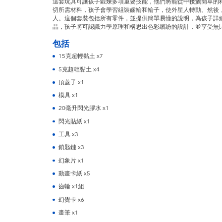
這套玩具可讓孩子鍛煉多項重要技能，他們將能從中接觸簡單的
切所需材料，孩子會學習組裝齒輪和輪子，使外星人轉動。然後
人。這個套裝包括所有零件，並提供簡單易懂的說明，為孩子詳
品，孩子將可認識力學原理和構思出色彩繽紛的設計，並享受無
包括
15克超輕黏土 x7
5克超輕黏土 x4
頂蓋子 x1
模具 x1
20毫升閃光膠水 x1
閃光貼紙 x1
工具 x3
鎖匙鏈 x3
幻象片 x1
動畫卡紙 x5
齒輪 x1組
幻覺卡 x6
畫筆 x1