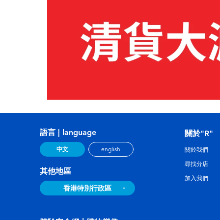
語言 | language
關於"R"
中文
english
關於我們
尋找分店
其他地區
加入我們
香港特別行政區