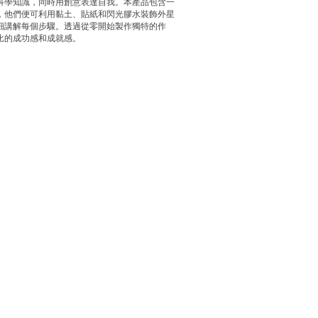
科學知識，同時用創意表達自我。本產品包含一
，他們便可利用黏土、貼紙和閃光膠水裝飾外星
細講解每個步驟。透過從零開始製作獨特的作
比的成功感和成就感。