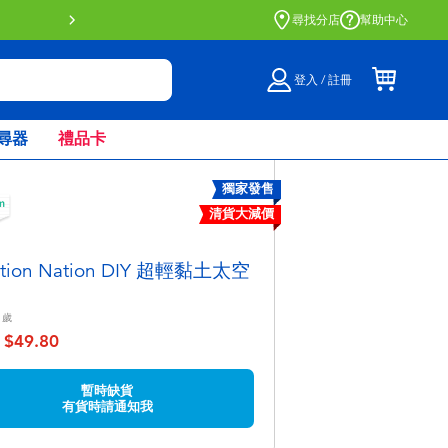
尋找分店
幫助中心
登入 / 註冊
尋器
禮品卡
獨家發售
清貨大減價
ation Nation DIY 超輕黏土太空
歲
$49.80
至
暫時缺貨
有貨時請通知我