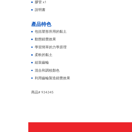
膠管 x1
說明書
產品特色
包括塑形所用的黏土
動態錯覺效果
學習簡單的力學原理
柔軟的黏土
組裝齒輪
混合和調校顏色
利用齒輪製造錯覺效果
商品# 934345