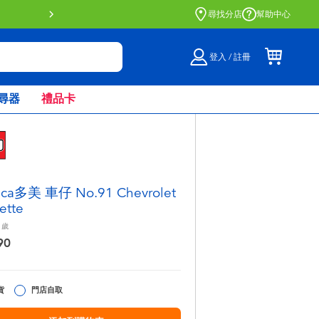
門店自取服務 網上購買並在店內
尋找分店
幫助中心
登入 / 註冊
尋器
禮品卡
ica多美 車仔 No.91 Chevrolet
ette
歲
90
貨
門店自取