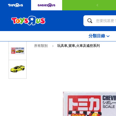
分類目錄
所有類別
玩具車,貨車,火車及遙控系列