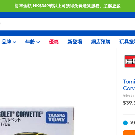
訂單金額 HK$349或以上可獲得免費送貨服務。
了解更多
品牌
年齡
優惠
新登場
網店預購
玩具搜
Tom
Corv
年齡:
3+
$39.
送