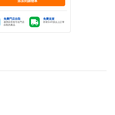
添加到購物車
免費門店自取
免費送貨
適用於所有可在門店
所有$349及以上訂單
自取的產品