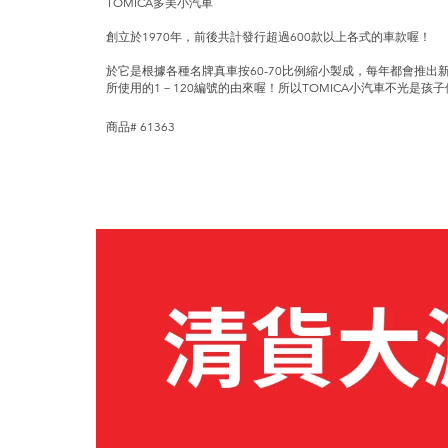
TOMICA多美小汽車
創立於1970年，前後共計發行超過600款以上各式的車款喔！
於它是根據各種名牌真車按60-70比例縮小製成，每年都會推出新
所使用的1－120編號的由來喔！所以TOMICA小汽車不光是
商品# 61363