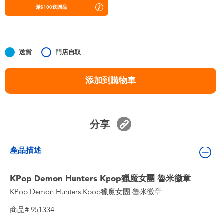
嬰兒及學前玩具
滿$100送贈品
任天堂 Switch
送貨
門店自取
電池
添加到購物車
盲盒
人氣角色
分享
生活精品
產品描述
KPop Demon Hunters Kpop獵魔女團 魯米徽章
KPop Demon Hunters Kpop獵魔女團 魯米徽章
商品# 951334