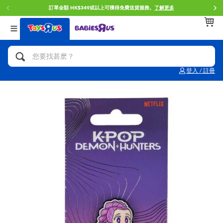
訂單金額 HK$349或以上可獲得免費送貨服務。
了解更多
返回
返回
返回
分類目錄
品牌
年齢
查看所有
人氣英雄,角色扮演,射擊玩具
Brunch Brother 早午餐兄弟
0~2歳
登入 / 註冊
單車,滑板車,騎乘車
Toy Story反斗奇兵
3~4歳
拼砌組合及樂高LEGO
Spider-Man蜘蛛俠
5~7歳
玩具車,貨車,火車及遙控系列
Mini Brands
8~11歳
手工藝,文具,蠟筆,泥膠,畫板
Play-Doh培樂多
12~14歳
娃娃, 芭比,收藏公仔
Pokemon寶可夢
14歳以上