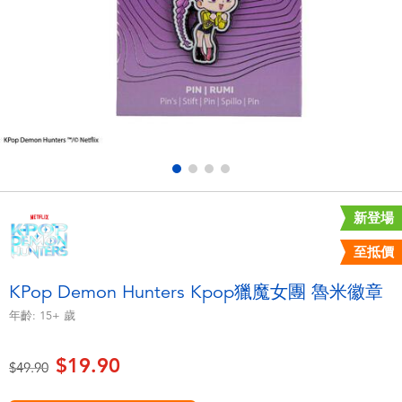
電子玩具
playpop
遊戲及拼圖系列
LEGO樂高
益智學習玩具
LeapFrog跳跳蛙
戶外及運動用品
Fuggler
派對用品
Tomica多美
新登場
至抵價
角色扮演及造型系列
Globber高樂寶
KPop Demon Hunters Kpop獵魔女團 魯米徽章
毛毛公仔玩具
年齡:
15+
歲
$19.90
夏日用品
價格從
至
$49.90