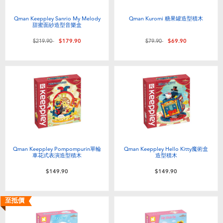
電子玩具
playpop
Qman Keeppley Sanrio My Melody
Qman Kuromi 糖果罐造型積木
甜蜜面紗造型音樂盒
遊戲及拼圖系列
LEGO樂高
價格從
至
價格從
至
$219.90
$179.90
$79.90
$69.90
益智學習玩具
LeapFrog跳跳蛙
戶外及運動用品
Fuggler
派對用品
Tomica多美
角色扮演及造型系列
Globber高樂寶
Qman Keeppley Pompompurin單輪
Qman Keeppley Hello Kitty魔術盒
車花式表演造型積木
造型積木
$149.90
$149.90
毛毛公仔玩具
至抵價
夏日用品