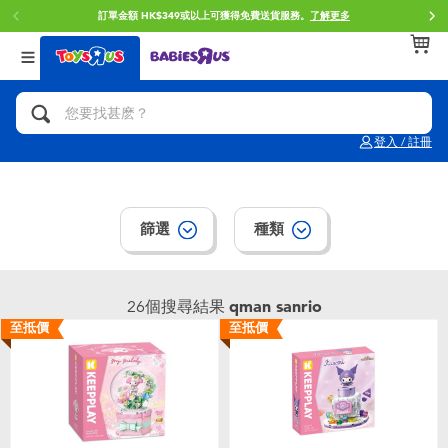
訂單金額 HK$349或以上可獲得免費送貨服務。
了解更多
返回
返回
返回
分類目錄
品牌
年齢
查看所有
人氣英雄,角色扮演,射擊玩具
Brunch Brother 早午餐兄弟
0~2歳
登入 / 註冊
單車,滑板車,騎乘車
Toy Story反斗奇兵
3~4歳
拼砌組合及樂高LEGO
Spider-Man蜘蛛俠
5~7歳
篩選
種類
玩具車,貨車,火車及遙控系列
Mini Brands
8~11歳
26個搜尋結果
qman sanrio
至抵價
至抵價
手工藝,文具,蠟筆,泥膠,畫板
Play-Doh培樂多
12~14歳
娃娃, 芭比,收藏公仔
Pokemon寶可夢
14歳以上