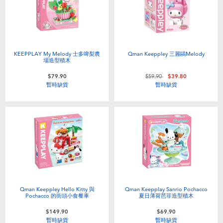
KEEPPLAY My Melody 士多啤梨農
Qman Keeppley 三麗鷗Melody
場造型積木
價格從
至
$79.90
$59.90
$39.80
暫時缺貨
暫時缺貨
Qman Keeppley Hello Kitty 與
Qman Keepplay Sanrio Pochacco
Pochacco 的街頭小食餐車
夏日薄荷芭菲造型積木
$149.90
$69.90
暫時缺貨
暫時缺貨