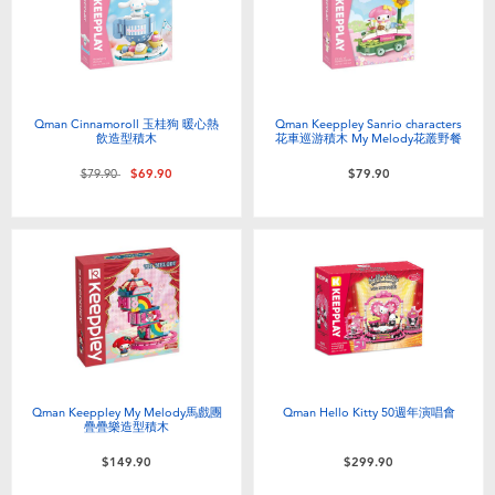
嬰兒及學前玩具
任天堂 Switch
Qman Cinnamoroll 玉桂狗 暖心熱
Qman Keeppley Sanrio characters
飲造型積木
花車巡游積木 My Melody花叢野餐
電池
價格從
至
$79.90
$69.90
$79.90
盲盒
人氣角色
生活精品
Qman Keeppley My Melody馬戲團
Qman Hello Kitty 50週年演唱會
疊疊樂造型積木
$149.90
$299.90