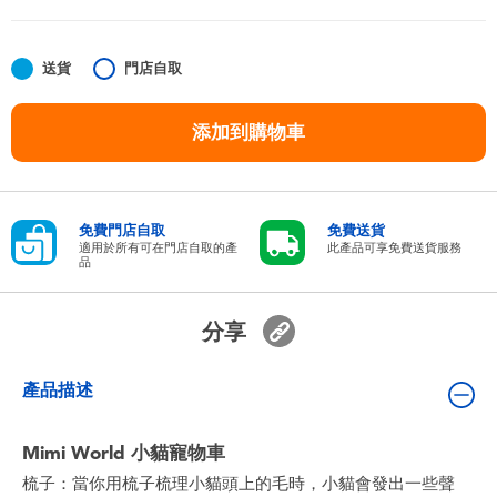
嬰兒及學前玩具
送貨
門店自取
任天堂 Switch
添加到購物車
電池
盲盒
免費門店自取
免費送貨
適用於所有可在門店自取的產
此產品可享免費送貨服務
品
人氣角色
分享
生活精品
產品描述
Mimi World 小貓寵物車
梳子：當你用梳子梳理小貓頭上的毛時，小貓會發出一些聲