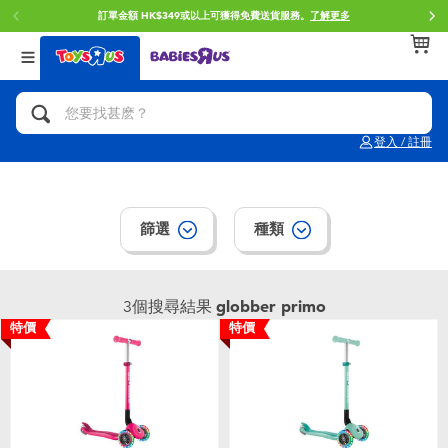
訂單金額 HK$349或以上可獲得免費送貨服務。
了解更多
返回
返回
返回
分類目錄
品牌
年齢
查看所有
人氣英雄,角色扮演,射擊玩具
Brunch Brother 早午餐兄弟
0~2歳
登入 / 註冊
單車,滑板車,騎乘車
Toy Story反斗奇兵
3~4歳
拼砌組合及樂高LEGO
Spider-Man蜘蛛俠
5~7歳
篩選
種類
玩具車,貨車,火車及遙控系列
Mini Brands
8~11歳
3個搜尋結果
globber primo
特價
特價
手工藝,文具,蠟筆,泥膠,畫板
Play-Doh培樂多
12~14歳
娃娃, 芭比,收藏公仔
Pokemon寶可夢
14歳以上