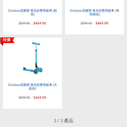
電子玩具
playpop
Globber高樂寶 發光折疊滑板車 (粉
Globber高樂寶 發光折疊滑板車 (薄
色)
荷綠色)
遊戲及拼圖系列
LEGO樂高
價格從
至
價格從
至
$599.90
$469.90
$599.90
$469.90
益智學習玩具
LeapFrog跳跳蛙
特價
戶外及運動用品
Fuggler
派對用品
Tomica多美
角色扮演及造型系列
Globber高樂寶
Globber高樂寶 發光折疊滑板車 (天
藍色)
價格從
至
$599.90
$469.90
毛毛公仔玩具
夏日用品
3 / 3 產品